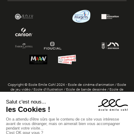
Copyright © Ecole Emile Cohl 2024 - Ecole de cinéma d'animation / Ecole
de jeu vidéo / Ecole d'illustration / Ecole de bande dessinée / Ecole de
dessin 3D / Ecole de storyboard et layout
Diplôme visé de Dessinateur Praticien / niveau 6 par le ministère de
l'Enseignement supérieur et de la Recherche (arrêté du 24 juin 2020, paru
au BO n°29 du 16 juillet 2020)
Diplôme visé de Dessinateur 3D / niveau 6 par le ministère de
l'Enseignement supérieur et de la Recherche (arrêté du 12 janvier 2023,
paru au BO n°4 du 26 janvier 2023)
Titre de Concepteur artistique - Réalisateur de jeu vidéo / niveau 7