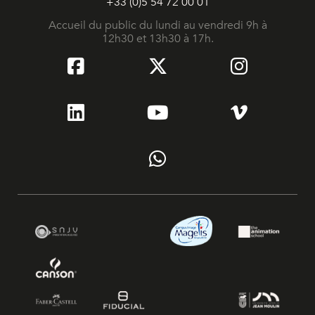
+33 (0)5 54 72 00 01
Accueil du public du lundi au vendredi 9h à
12h30 et 13h30 à 17h.