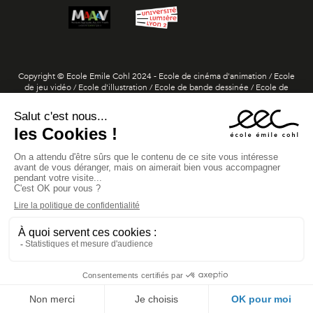
Copyright © Ecole Emile Cohl 2024 - Ecole de cinéma d'animation / Ecole
de jeu vidéo / Ecole d'illustration / Ecole de bande dessinée / Ecole de
dessin 3D / Ecole de storyboard et layout
Diplôme visé de Dessinateur Praticien / niveau 6 par le ministère de
l'Enseignement supérieur et de la Recherche (arrêté du 24 juin 2020, paru
au BO n°29 du 16 juillet 2020)
Diplôme visé de Dessinateur 3D / niveau 6 par le ministère de
l'Enseignement supérieur et de la Recherche (arrêté du 12 janvier 2023,
paru au BO n°4 du 26 janvier 2023)
Titre de Concepteur artistique - Réalisateur de jeu vidéo / niveau 7
enregistré au Registre national des certifications professionnelles
(RNCP35283)
Titre de Concepteur artistique - Réalisateur en cinéma d'animation /
niveau 7 enregistré au Registre national des certifications professionnelles
(RNCP37770)
Établissement privé d'enseignement supérieur artistique reconnu par
l'État