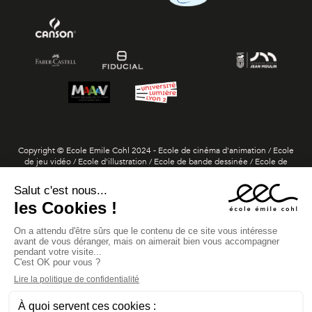
Copyright © Ecole Emile Cohl 2024 - Ecole de cinéma d'animation / Ecole
de jeu vidéo / Ecole d'illustration / Ecole de bande dessinée / Ecole de
dessin 3D / Ecole de storyboard et layout
Diplôme visé de Dessinateur Praticien / niveau 6 par le ministère de
l'Enseignement supérieur et de la Recherche (arrêté du 24 juin 2020, paru
au BO n°29 du 16 juillet 2020)
Diplôme visé de Dessinateur 3D / niveau 6 par le ministère de
l'Enseignement supérieur et de la Recherche (arrêté du 12 janvier 2023,
paru au BO n°4 du 26 janvier 2023)
Titre de Concepteur artistique - Réalisateur de jeu vidéo / niveau 7
enregistré au Registre national des certifications professionnelles
(RNCP35283)
Titre de Concepteur artistique - Réalisateur en cinéma d'animation /
niveau 7 enregistré au Registre national des certifications professionnelles