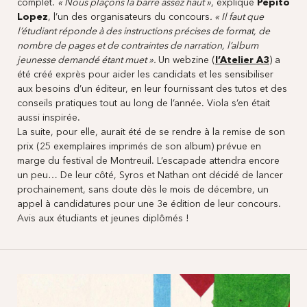
complet.
« Nous plaçons la barre assez haut »
, explique
Pépito
Lopez
, l’un des organisateurs du concours
. « Il faut que
l’étudiant réponde à des instructions précises de format, de
nombre de pages et de contraintes de narration, l’album
jeunesse demandé étant muet ».
Un webzine (
l’Atelier A3
) a
été créé exprès pour aider les candidats et les sensibiliser
aux besoins d’un éditeur, en leur fournissant des tutos et des
conseils pratiques tout au long de l’année. Viola s’en était
aussi inspirée.
La suite, pour elle, aurait été de se rendre à la remise de son
prix (25 exemplaires imprimés de son album) prévue en
marge du festival de Montreuil. L’escapade attendra encore
un peu… De leur côté, Syros et Nathan ont décidé de lancer
prochainement, sans doute dès le mois de décembre, un
appel à candidatures pour une 3e édition de leur concours.
Avis aux étudiants et jeunes diplômés !